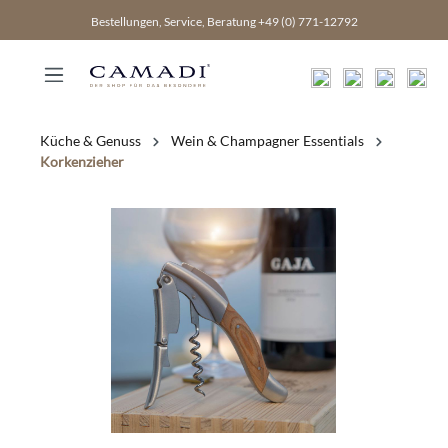
inhalt springen
Bestellungen, Service, Beratung +49 (0) 771-12792
Küche & Genuss
Wein & Champagner Essentials
Korkenzieher