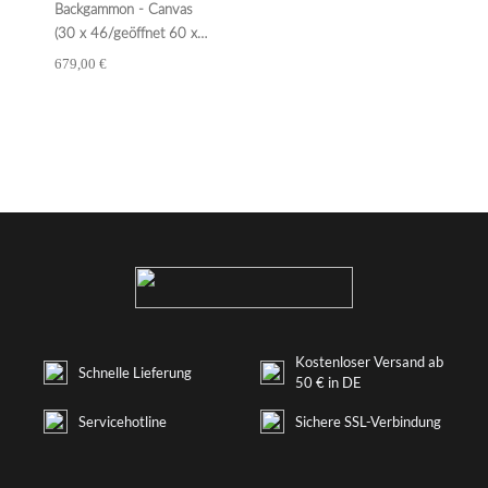
Backgammon - Canvas
(30 x 46/geöffnet 60 x
46 in cm) Basile grau
679,00 €
large Hector Saxe
Kostenloser Versand ab
Schnelle Lieferung
50 € in DE
Servicehotline
Sichere SSL-Verbindung