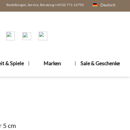
Deutsch
Bestellungen, Service, Beratung +49 (0) 771-12792
eit & Spiele
|
Marken
|
Sale & Geschenke
 5 cm