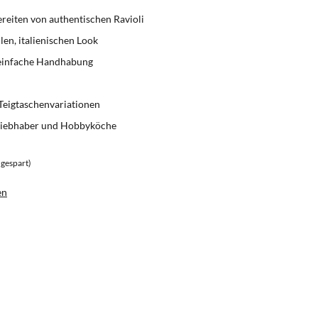
reiten von authentischen Ravioli
len, italienischen Look
 einfache Handhabung
 Teigtaschenvariationen
aliebhaber und Hobbyköche
 gespart)
en