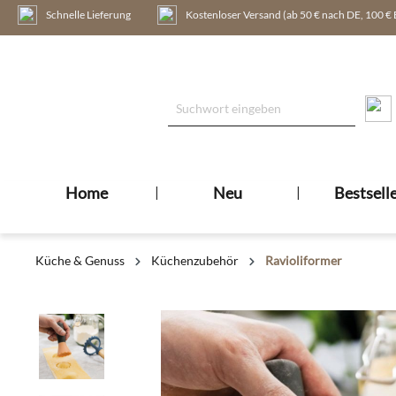
Schnelle Lieferung
Kostenloser Versand (ab 50 € nach DE, 100 €
inhalt springen
Home
|
Neu
|
Bestsell
Küche & Genuss
Küchenzubehör
Ravioliformer