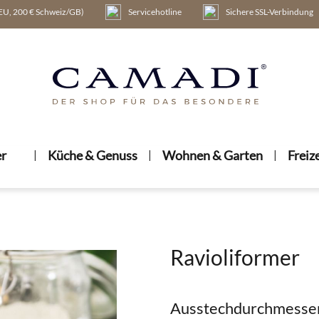
 EU, 200 € Schweiz/GB)
Servicehotline
Sichere SSL-Verbindung
er
|
Küche & Genuss
|
Wohnen & Garten
|
Freiz
Ravioliformer
Ausstechdurchmesser